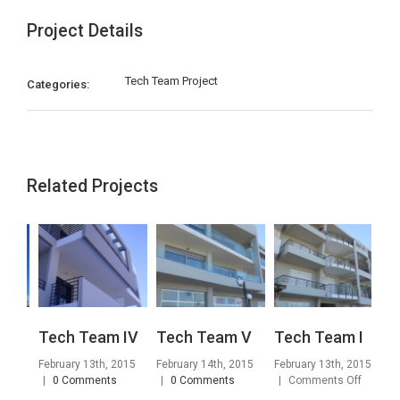
Project Details
Tech Team Project
Categories:
Related Projects
Tech Team IV
Tech Team V
Tech Team Ι
Te
February 13th, 2015
February 14th, 2015
February 13th, 2015
Feb
on
|
0 Comments
|
0 Comments
|
Comments Off
|
Tech